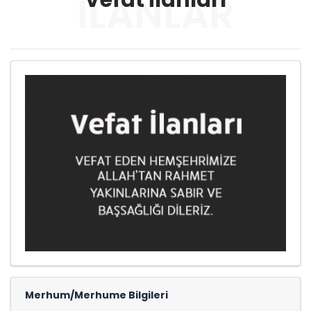
Vefat İlanları
İLANLAR
Merhum/Merhume Bilgileri