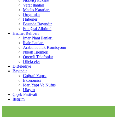
Nöbetçi Eczane
Vefat İlanları
Meclis Kararları
Duyurular
Haberler
Basında Bayındır
Fotoğraf Albümü
Hizmet Rehberi
İmar Planı İlanları
İhale İlanları
Arabuluculuk Komisyonu
Nikah İşlemleri
Önemli Telefonlar
Dilekçeler
E-Belediye
Bayındır
Coğrafi Yapısı
Ekonomisi
İdari Yapı Ve Nüfus
Ulaşım
Çiçek Festivali
İletişim