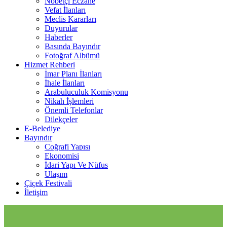
Nöbetçi Eczane
Vefat İlanları
Meclis Kararları
Duyurular
Haberler
Basında Bayındır
Fotoğraf Albümü
Hizmet Rehberi
İmar Planı İlanları
İhale İlanları
Arabuluculuk Komisyonu
Nikah İşlemleri
Önemli Telefonlar
Dilekçeler
E-Belediye
Bayındır
Coğrafi Yapısı
Ekonomisi
İdari Yapı Ve Nüfus
Ulaşım
Çiçek Festivali
İletişim