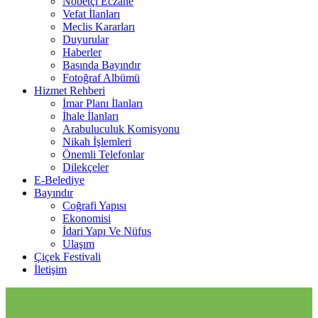
Nöbetçi Eczane
Vefat İlanları
Meclis Kararları
Duyurular
Haberler
Basında Bayındır
Fotoğraf Albümü
Hizmet Rehberi
İmar Planı İlanları
İhale İlanları
Arabuluculuk Komisyonu
Nikah İşlemleri
Önemli Telefonlar
Dilekçeler
E-Belediye
Bayındır
Coğrafi Yapısı
Ekonomisi
İdari Yapı Ve Nüfus
Ulaşım
Çiçek Festivali
İletişim