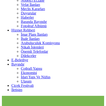
Nöbetçi Eczane
Vefat İlanları
Meclis Kararları
Duyurular
Haberler
Basında Bayındır
Fotoğraf Albümü
Hizmet Rehberi
İmar Planı İlanları
İhale İlanları
Arabuluculuk Komisyonu
Nikah İşlemleri
Önemli Telefonlar
Dilekçeler
E-Belediye
Bayındır
Coğrafi Yapısı
Ekonomisi
İdari Yapı Ve Nüfus
Ulaşım
Çiçek Festivali
İletişim